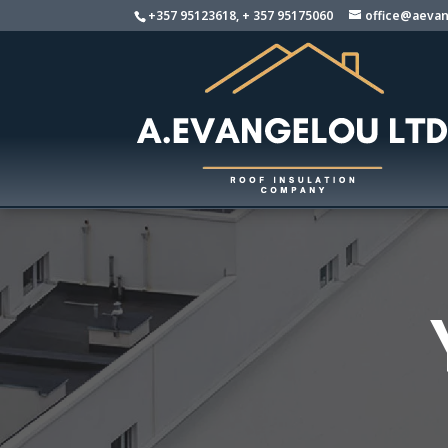
+357 95123618, + 357 95175060
office@aevan