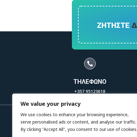
ΖΗΤΗΣΤΕ
Δ

ΤΗΛΕΦΩΝΟ
+357 95123618
+357 95175060
We value your privacy
We use cookies to enhance your browsing experience,
serve personalised ads or content, and analyse our traffic.
By clicking "Accept All", you consent to our use of cookies